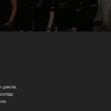
 цикла.
 склад
ки.