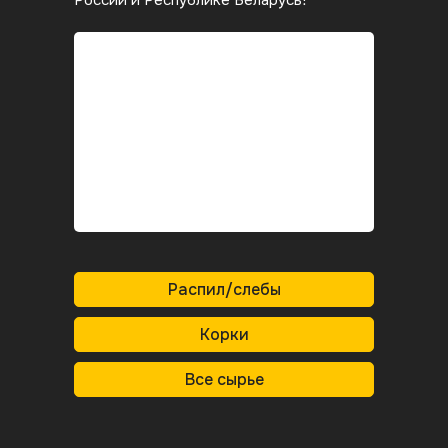
России и Республике Беларусь!
Распил/слебы
Корки
Все сырье