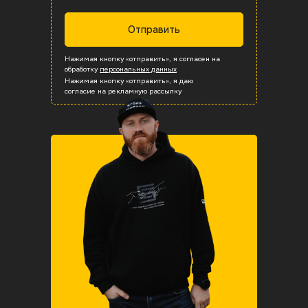
Распил/слебы
Полосы
Корки
Отправить
Распил/слебы
Полосы
Блоки
Нажимая кнопку «отправить», я согласен на
Все сырье
Все сырье
Все сырье
обработку
персональных данных
Нажимая кнопку «отправить», я даю
согласие на рекламную рассылку