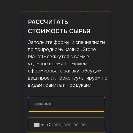
ОПТОВЫЕ ЦЕНЫ НА
ОПТОВЫЕ ЦЕНЫ НА
ОПТОВЫЕ ЦЕНЫ НА
РАССЧИТАТЬ
СЫРЬЕ ИЗ ВИНГИ
СЫРЬЕ ИЗ ВИНГИ
СЫРЬЕ ИЗ ВИНГИ
СТОИМОСТЬ СЫРЬЯ
Блоки, распил, полосы и другое сырье
Блоки, распил, полосы и другое сырье из
Блоки, распил, полосы и другое сырье из
Заполните форму, и специалисты
из Винги в Карелии. Доставка по всей
Винги в Карелии. Доставка по всей
Винги в Карелии. Доставка по всей
по природному камню «Stone
России и Республике Беларусь!
России и Республике Беларусь!
России и Республике Беларусь!
Market» свяжутся с вами в
удобное время. Поможем
сформировать заявку, обсудим
ваш проект, проконсультируем по
видам гранита и продукции
Ваше имя
+7