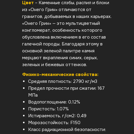
Цвет
– Каменные слэбы, распил и блоки
из «Онего Грин» отличаются от
гранитов, добываемых в наших карьерах.
«Онего Грин» — это мультицветный
конгломерат, особенность которого
обусловлена включением в его состав
галечной породы. Благодаря этому в
основной зеленой палитре камня
мерцают вкрапления синих, серых,
зеленых и бежевых оттенков.
Физико-механические свойства:
Средняя плотность: 2790 кг/м3
Предел прочности при сжатии: 167
МПа
Водопоглощение: 0,12%
Пористость: 1,07%
Истираемость, г/см2: 0,49
Морозостойкость: F150
Класс радиационной безопасности: