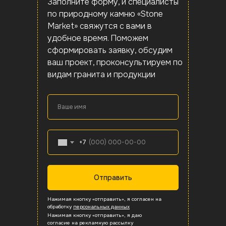
Заполните форму, и специалисты
гранита Калливолампи в Карелии.
гранита Калливолампи в Карелии.
Блоки, распил, полосы и другое сырье
по природному камню «Stone
Доставка по всей России и Республике
Доставка по всей России и Республике
из гранита Калливолампи в Карелии.
Market» свяжутся с вами в
Беларусь!
Беларусь!
Доставка по всей России и Республике
удобное время. Поможем
Беларусь!
сформировать заявку, обсудим
ваш проект, проконсультируем по
видам гранита и продукции
Ваше имя
+7
Распил/слебы
Корки
Отправить
Полосы
Полосы
Блоки
Нажимая кнопку «отправить», я согласен на
Распил/слебы
обработку
персональных данных
Все сырье
Все сырье
Нажимая кнопку «отправить», я даю
согласие на рекламную рассылку