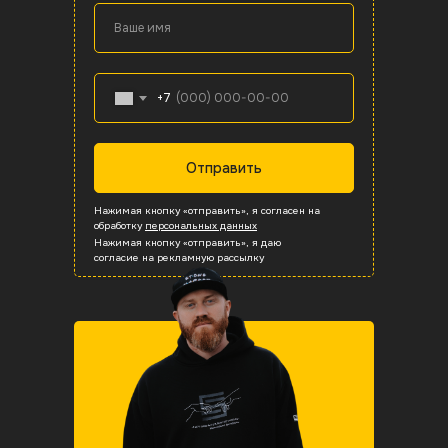
Ваше имя
+7
Корки
Отправить
Распил/слебы
Полосы
Полосы
Нажимая кнопку «отправить», я согласен на
Распил/слебы
Блоки
обработку
персональных данных
Все сырье
Нажимая кнопку «отправить», я даю
согласие на рекламную рассылку
Все сырье
Все сырье